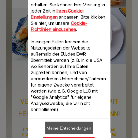
erhalten. Sie können Ihre Meinung zu
jeder Zeit in
Ihren Cookie-
Einstellungen
anpassen. Bitte klicken
Sie hier, um unsere
Cookie-
Richtlinien einzusehen
.
In einigen Fällen können die
Nutzungsdaten der Webseite
außerhalb der EU/des EWR
übermittelt werden (z. B. in die USA,
wo Behörden auf Ihre Daten
zugreifen können) und von
Frühstück mit Moulinex
verbundenen Unternehmen/Partnern
für eigene Zwecke verarbeitet
werden (wie z. B. Google LLC mit
"Google Analytics" für eigene
VERRÜCKT, WAS MAN ALLES MIT
Analysezwecke, die wir nicht
kontrollieren).
HEISSEM WASSER MACHEN KANN!
Meine Entscheidungen
Frühstück? Oh je. Es wurde gefühlt schon alles
draüber gesagt und jeder hat sein ganz eigenes