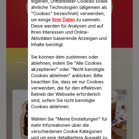
EIN
ZUR
eigenen, Drittanbieter-Cookies sowie
KÜCHENGERÄT
ZUBEREITUNG
ähnliche Technologien (allgemein als
ZUM...
VON…
"Cookies" bezeichnet) verwenden,
um einige
Ihrer Daten
zu sammeln.
Diese werden für Analysen und auf
Ihren Interessen und Online-
Aktivitäten basierende Anzeigen und
Inhalte benötigt.
Sie können dem zustimmen oder
Unser neuestes
ablehnen, indem Sie "Alle Cookies
akzeptieren" oder. "Nicht benötigte
Cookboard anzeigen
Cookies ablehnen" anklicken. Bitte
beachten Sie, dass wir nur Cookies
verwenden, die für den effektiven
Betrieb der Webseite erforderlich
sind, sofern Sie nicht benötigte
Cookies ablehnen.
Wählen Sie "Meine Einstellungen" für
mehr Informationen über die
verschiedenen Cookie Kategorien
und um eine detailliertere Auswahl zu