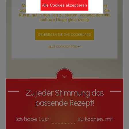
Frühstücksritual. Es dringt in unsere
Alle Cookies akzeptieren
Morgenstunden ein, es zieht uns aus dem Bett
oder stürzt uns wieder hinein. Ohne Zweifel… die
Kunst, gut in den Tag zu starten, verlangt definitiv
mehrere Dinge gleichzeitig.
GENIESSEN SIE DAS COOKBOARD
ALLE COOKBOARDS
Zu jeder Stimmung das
passende Rezept!
Ich habe Lust
zu kochen, mit