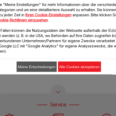
e "Meine Einstellungen" für mehr Informationen über die verschied
tegorien und um eine detailliertere Auswahl zu erhalten. Sie können
u jeder Zeit in
Ihren Cookie-Einstellungen
anpassen. Bitte klicken Si
okie-Richtlinien einzusehen
.
PRINCIPIO FG260
SUBITO/PRINCIPIO
n Fällen können die Nutzungsdaten der Webseite außerhalb der EU
MINI FG150
Die einfachste Art, Ihre
lt werden (z. B. in die USA, wo Behörden auf Ihre Daten zugreifen 
Kaffeepausenzeit mit einer
Die einfachste Art, Ihre
verbundenen Unternehmen/Partnern für eigene Zwecke verarbeitet
Kaffeemaschine für 10 bis 15
Kaffeepause mit einer
. Google LLC mit "Google Analytics" für eigene Analysezwecke, die wi
Tassen zu genießen
kompakten Kaffeemaschine z
ren).
genießen.
Meine Entscheidungen
Alle Cookies akzeptieren
Service