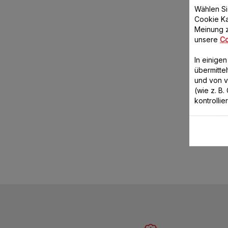
Wählen Si
Cookie Ka
Meinung z
unsere
Co
In einige
übermitte
und von 
(wie z. B
kontrollie