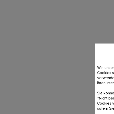
Lange bevor Espresso und Latte Macchiato in 
sie sich bis heute gehalten hat – während Kap
die man den ganzen Tag über trinken kann. I
Funktionen und
Display
verzichten kann und ni
Immer frisch, immer warm
Die Bedienung der
Filterkaffeemaschine
ist 
schon. Je nach Modell verfügt die Filterkaff
über eine isolierte
Kanne
mit
Thermo Warmhal
Mit den Kaffeemaschinen von Moulinex haben S
Bei der Arbeit oft gar nicht
Kleine Büros gehören zu den Orten, die von e
ein Café zu gehen. Besonders durch die prakt
Wir, unse
werden. So kann jeder Mitarbeiter seinen Kaff
Cookies s
das eigene Zuhause ist sie eine gute Wahl. S
verwende
Ihnen passt.
Ihren Int
Sie könne
"Nicht be
Cookies v
sofern Si