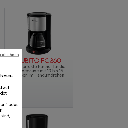
zug erhalten. Es ist leicht zu erkennen, warum
in Muss für diese
köstlichen
, milden Tassen,
dem besonders wartungsarm. Wer auf
smarte
orgt.
en Sie Kaffeepulver hinzu – das war’s auch
gehalten wird. Andere Modelle verfügen
ange warm bleibt. Ob
Silber, Schwarz
, oder
Rot
:
ubert.
s ablehnen
SUBITO FG360
, die Sie brauchen, um für eine Tasse
Kaffee
in
Der perfekte Partner für die
nd über den Morgen verteilt getrunken
Kaffeepause mit 10 bis 15
Tassen im Handumdrehen
bieter-
ne nicht nur für das Büro geeignet. Auch für
rfügbar
sind und finden Sie das Modell, das zu
d auf
igt.
ren" oder.
ur
 sind,