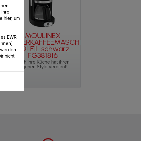
enen
 Ihre
e hier, um
MOULINEX
/des EWR
FILTERKAFFEEMASCHINE
können)
SOLEIL schwarz
 werden
FG381816
r nicht
u
Auch Ihre Küche hat ihren
eigenen Style verdient!