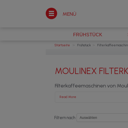
MENÜ
FRÜHSTÜCK
>
>
Startseite
Frühstück
Filterkaffeemaschi
MOULINEX FILTER
Filterkaffeemaschinen von Mouli
Read More
Wenn Sie morgens eine schnelle Tasse
frisch
Moulinex.
Filtern nach
Schon lange ein absolutes M