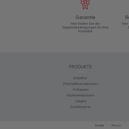
Garantie
R
Hier finden Sie die
Hier
Garantiebedingungen für Ihre
Produkte
PRODUKTE
Entsafter
Filterkaffeemaschinen
Fritteusen
Küchenmaschinen
Volupta
Zerkleinerer
Kontakt
Presse