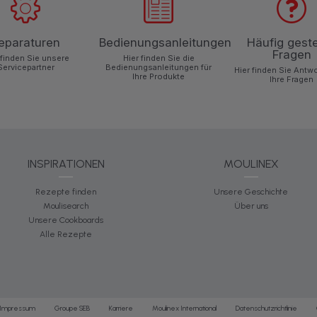
eparaturen
Bedienungsanleitungen
Häufig geste
Fragen
 finden Sie unsere
Hier finden Sie die
Servicepartner
Bedienungsanleitungen für
Hier finden Sie Antw
Ihre Produkte
Ihre Fragen
INSPIRATIONEN
MOULINEX
Rezepte finden
Unsere Geschichte
Moulisearch
Über uns
Unsere Cookboards
Alle Rezepte
Impressum
Groupe SEB
Karriere
Moulinex International
Datenschutzrichtlinie