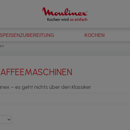
SPEISENZUBEREITUNG
KOCHEN
nen
KAFFEEMASCHINEN
nex – es geht nichts über den Klassiker
en Kaffee
trinken möchten, ist es manchmal am besten, auf den bewährten Klassiker zur
uss