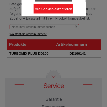
Bitte geben Sie Ihre Artikelnummer in das unten
Alle Cookies akzeptieren
aufgeführte Suchfeld ein oder gleichen Sie diese mit der
folgenden Tabelle ab, um sicherzustellen, dass dieses
Zubehör-/ Ersatzteil mit Ihrem Produkt kompatibel ist.
Wo steht die Artikelnummer?
Produkte
Artikelnummern
Produkte
Artikelnummern
TURBOMIX PLUS DD100
DD100141
Service
Garantie
Reparaturen