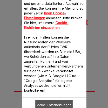
und um eine detailliertere Auswahl zu
erhalten. Sie können Ihre Meinung zu
jeder Zeit in
Ihren Cookie-
Becher 800ml MS-
Einstellungen
anpassen. Bitte klicken
4946320
Sie hier, um unsere
Cookie-
Für eine passgenaue
Richtlinien einzusehen
.
Maßabnahme
Verfügbare Menge.
In einigen Fällen können die
Nutzungsdaten der Webseite
außerhalb der EU/des EWR
€ 5,99
übermittelt werden (z. B. in die USA,
wo Behörden auf Ihre Daten
In den Warenkorb legen
zugreifen können) und von
verbundenen Unternehmen/Partnern
für eigene Zwecke verarbeitet
werden (wie z. B. Google LLC mit
"Google Analytics" für eigene
Analysezwecke, die wir nicht
Passend für 1
kontrollieren).
Produkt(e)
Meine Entscheidungen