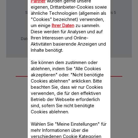
Partner
würden gerne unsere
eigenen, Drittanbieter-Cookies sowie
ähnliche Technologien (allgemein als
Sichere Zahlung
Lieferzeiten: 4 bis 5
Werktage
"Cookies" bezeichnet) verwenden,
um einige
Ihrer Daten
zu sammeln.
Diese werden für Analysen und auf
Ihren Interessen und Online-
Datenschutzrichtlinie
AGB
Aktivitäten basierende Anzeigen und
Inhalte benötigt.
Sie können dem zustimmen oder
ablehnen, indem Sie "Alle Cookies
Weiteres
akzeptieren" oder. "Nicht benötigte
Cookies ablehnen" anklicken. Bitte
empfohlenes
beachten Sie, dass wir nur Cookies
Zubehör
verwenden, die für den effektiven
Betrieb der Webseite erforderlich
sind, sofern Sie nicht benötigte
Cookies ablehnen.
Wählen Sie "Meine Einstellungen" für
mehr Informationen über die
verschiedenen Cookie Kategorien