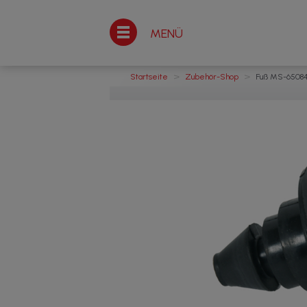
MENÜ
>
>
Startseite
Zubehör-Shop
Fuß MS-65084