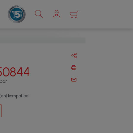
×
50844
gbar
t(en) kompatibel