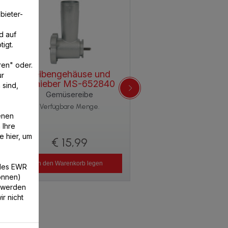
bieter-
d auf
igt.
ren" oder.
Reibengehäuse und
ur
Schieber MS-652840
 sind,
Gemüsereibe
Verfügbare Menge.
enen
 Ihre
e hier, um
€ 15,99
In den Warenkorb legen
/des EWR
können)
 werden
r nicht