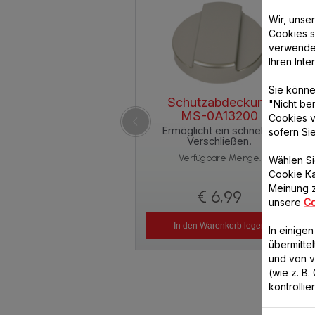
Wir, unse
Cookies s
verwende
Ihren Int
Sie könne
Schutzabdeckung
"Nicht be
MS-0A13200
Cookies v
Ermöglicht ein schnelles
sofern Si
Verschließen.
Verfügbare Menge.
Wählen Si
Cookie Ka
Meinung z
€ 6,99
unsere
Co
In den Warenkorb legen
In einige
übermitte
und von 
(wie z. B
kontrollie