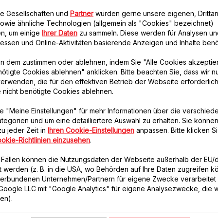
re Gesellschaften und
Partner
würden gerne unsere eigenen, Drittan
owie ähnliche Technologien (allgemein als "Cookies" bezeichnet)
n, um einige
Ihrer Daten
zu sammeln. Diese werden für Analysen un
eressen und Online-Aktivitäten basierende Anzeigen und Inhalte benöt
n dem zustimmen oder ablehnen, indem Sie "Alle Cookies akzeptie
Deckel für Mixbehälter
Oberer Verschluss in
nötigte Cookies ablehnen" anklicken. Bitte beachten Sie, dass wir n
MS-0A17731
Grau MS-650596
erwenden, die für den effektiven Betrieb der Webseite erforderlich
Spritzschutz für Ihren Mixer
Schützt vor Spritzern
e nicht benötigte Cookies ablehnen.
Verfügbare Menge.
Verfügbare Menge.
e "Meine Einstellungen" für mehr Informationen über die verschied
tegorien und um eine detailliertere Auswahl zu erhalten. Sie können
u jeder Zeit in
Ihren Cookie-Einstellungen
anpassen. Bitte klicken Si
€ 3,99
€ 4,99
okie-Richtlinien einzusehen
.
In den Warenkorb legen
In den Warenkorb legen
n Fällen können die Nutzungsdaten der Webseite außerhalb der EU
lt werden (z. B. in die USA, wo Behörden auf Ihre Daten zugreifen 
verbundenen Unternehmen/Partnern für eigene Zwecke verarbeitet
. Google LLC mit "Google Analytics" für eigene Analysezwecke, die wi
ren).