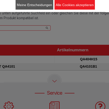
Passend für 2 Produkt(e)
Meine Entscheidungen
Alle Cookies akzeptieren
as unten aufgeführte Suchfeld ein oder gleichen Sie diese mit der folg
em Produkt kompatibel ist.
Artikelnummern
Artikelnummern
QA404H15
 QA4101
QA4101B1
Service