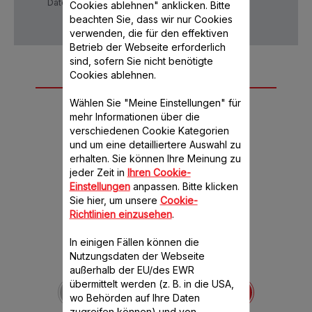
Datenschutzrichtlinie
AGB
Cookies ablehnen" anklicken. Bitte
beachten Sie, dass wir nur Cookies
verwenden, die für den effektiven
Betrieb der Webseite erforderlich
sind, sofern Sie nicht benötigte
Cookies ablehnen.
Weiteres
empfohlenes
Wählen Sie "Meine Einstellungen" für
mehr Informationen über die
Zubehör
verschiedenen Cookie Kategorien
und um eine detailliertere Auswahl zu
erhalten. Sie können Ihre Meinung zu
jeder Zeit in
Ihren Cookie-
Einstellungen
anpassen. Bitte klicken
Sie hier, um unsere
Cookie-
Richtlinien einzusehen
.
In einigen Fällen können die
Nutzungsdaten der Webseite
außerhalb der EU/des EWR
Transparenter Deckel
übermittelt werden (z. B. in die USA,
SS-192969
wo Behörden auf Ihre Daten
Ideal für ganze Früchte
zugreifen können) und von