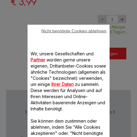
€ 3,99
-
+
Verfügbare Menge.
Nicht benötigte Cookies ablehnen
Lieferung in weniger als 6 Tagen.
Wir, unsere Gesellschaften und
In den Warenkorb legen
Partner
würden gerne unsere
eigenen, Drittanbieter-Cookies sowie
ähnliche Technologien (allgemein als
"Cookies" bezeichnet) verwenden,
um einige
Ihrer Daten
zu sammeln.
Diese werden für Analysen und auf
Ihren Interessen und Online-
Aktivitäten basierende Anzeigen und
Inhalte benötigt.
Sichere Zahlung
Lieferzeiten: 4 bis 5
Werktage
Sie können dem zustimmen oder
ablehnen, indem Sie "Alle Cookies
akzeptieren" oder. "Nicht benötigte