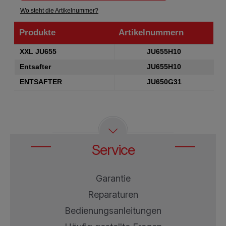
Wo steht die Artikelnummer?
Produkte
Artikelnummern
Produkte
Artikelnummern
XXL JU655
JU655H10
Entsafter
JU655H10
ENTSAFTER
JU650G31
Service
Garantie
Reparaturen
Bedienungsanleitungen