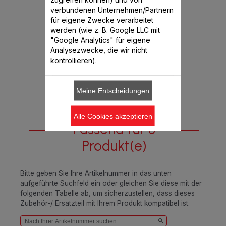
Verfügbare Menge.
verbundenen Unternehmen/Partnern
für eigene Zwecke verarbeitet
werden (wie z. B. Google LLC mit
€ 11,99
"Google Analytics" für eigene
Analysezwecke, die wir nicht
kontrollieren).
In den Warenkorb legen
Meine Entscheidungen
Alle Cookies akzeptieren
Passend für 3
Produkt(e)
Bitte geben Sie Ihre Artikelnummer in das unten
aufgeführte Suchfeld ein oder gleichen Sie diese mit der
folgenden Tabelle ab, um sicherzustellen, dass dieses
Zubehör-/ Ersatzteil mit Ihrem Produkt kompatibel ist.