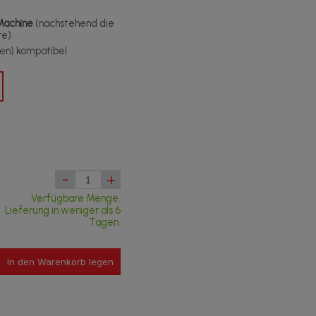
Machine
(nachstehend die
te)
t(en) kompatibel
-
+
Verfügbare Menge.
Lieferung in weniger als 6
Tagen.
In den Warenkorb legen