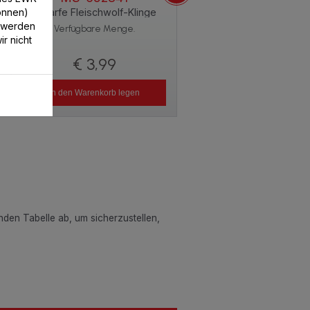
können)
Scharfe Fleischwolf-Klinge
 werden
Verfügbare Menge.
r nicht
€ 3,99
In den Warenkorb legen
enden Tabelle ab, um sicherzustellen,