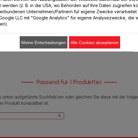
lt werden (z. B. in die USA, wo Behörden auf Ihre Daten zugreifen 
Verfügbare Menge.
Verfügbare Menge.
verbundenen Unternehmen/Partnern für eigene Zwecke verarbeitet
. Google LLC mit "Google Analytics" für eigene Analysezwecke, die wi
ren).
€ 4,99
€ 15,99
In den Warenkorb legen
In den Warenkorb legen
Meine Entscheidungen
Alle Cookies akzeptieren
Passend für 1 Produkt(e)
as unten aufgeführte Suchfeld ein oder gleichen Sie diese mit der folg
em Produkt kompatibel ist.