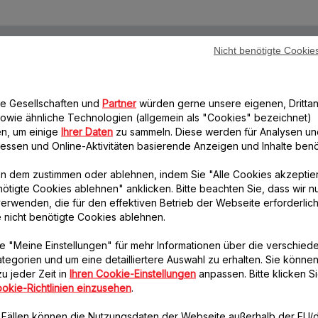
Nicht benötigte Cookie
Lieferzeiten: 4 bis 5 Werktage
Datenschutzrichtlinie
re Gesellschaften und
Partner
würden gerne unsere eigenen, Drittan
owie ähnliche Technologien (allgemein als "Cookies" bezeichnet)
n, um einige
Ihrer Daten
zu sammeln. Diese werden für Analysen un
Weiteres empfohlenes Zubehör
eressen und Online-Aktivitäten basierende Anzeigen und Inhalte benöt
n dem zustimmen oder ablehnen, indem Sie "Alle Cookies akzeptie
nötigte Cookies ablehnen" anklicken. Bitte beachten Sie, dass wir n
erwenden, die für den effektiven Betrieb der Webseite erforderlich
e nicht benötigte Cookies ablehnen.
e "Meine Einstellungen" für mehr Informationen über die verschied
tegorien und um eine detailliertere Auswahl zu erhalten. Sie können
u jeder Zeit in
Ihren Cookie-Einstellungen
anpassen. Bitte klicken Si
Oberer Verschluss in
Reibengehäuse und
okie-Richtlinien einzusehen
.
Grau MS-650596
Schieber MS-652840
n Fällen können die Nutzungsdaten der Webseite außerhalb der EU
Schützt vor Spritzern
Gemüsereibe