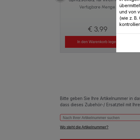
übermitte
Verfügbare Menge.
und von 
(wie z. B
kontrollie
€ 3,99
In den Warenkorb legen
Bitte geben Sie Ihre Artikelnummer in d
dass dieses Zubehör-/ Ersatzteil mit Ihr
Wo steht die Artikelnummer?