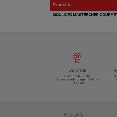
Produkte
Produkte
MOULINEX MASTERCHEF GOURMET
Garantie
R
Hier finden Sie die
Hier
Garantiebedingungen für Ihre
Produkte
PRODUKTE