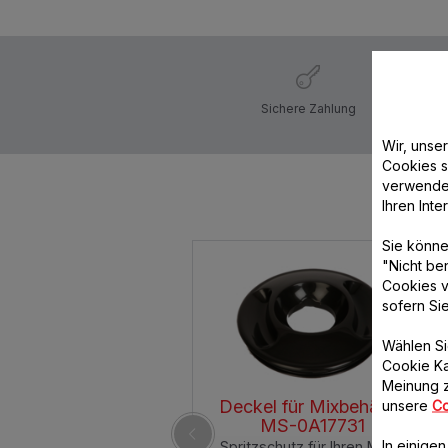
Sichere Zahlung
Wir, unse
Cookies s
verwende
Ihren Int
Sie könne
"Nicht be
Cookies v
sofern Si
Wählen Si
Cookie Ka
Meinung z
Deckel für Mixbehälter
unsere
Co
MS-0A17731
In einige
Spritzschutz für Ihren Mixer