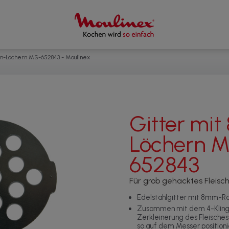
mm-Löchern MS-652843 - Moulinex
Gitter mi
Löchern 
652843
Für grob gehacktes Fleisc
Edelstahlgitter mit 8mm-Ras
Zusammen mit dem 4-Kling
Zerkleinerung des Fleisches
so auf dem Messer positionie