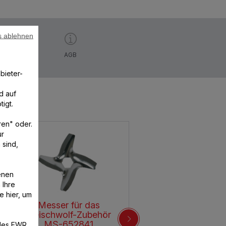
s ablehnen
AGB
bieter-
d auf
igt.
ren" oder.
ur
 sind,
enen
 Ihre
e hier, um
Messer für das
Fleischwolf-Zubehör
MS-652841
/des EWR