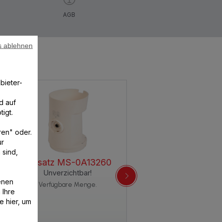
AGB
s ablehnen
bieter-
d auf
igt.
ren" oder.
ur
 sind,
Aufsatz MS-0A13260
Unverzichtbar!
enen
Verfügbare Menge.
 Ihre
e hier, um