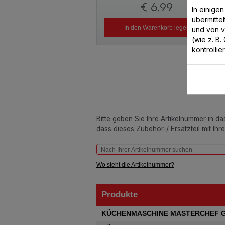
€ 6,99
In einige
übermitte
In den Warenkorb legen
und von 
(wie z. B
kontrollie
Bitte geben Sie Ihre Artikelnummer in d
dass dieses Zubehör-/ Ersatzteil mit Ihr
Wo steht die Artikelnummer?
Produkte
Produkte
KÜCHENMASCHINE MASTERCHEF 