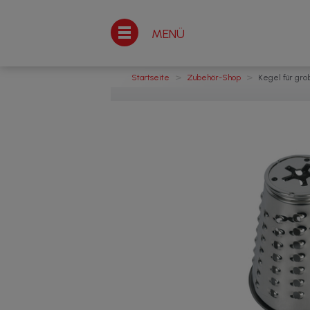
MENÜ
>
>
Startseite
Zubehör-Shop
Kegel für gro