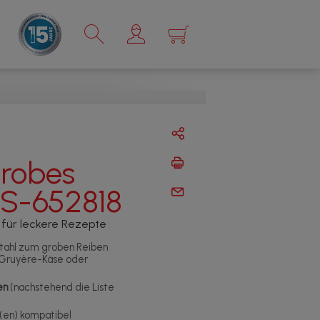
×
grobes
S-652818
 für leckere Rezepte
tahl zum groben Reiben
, Gruyère-Käse oder
en
(nachstehend die Liste
t(en) kompatibel