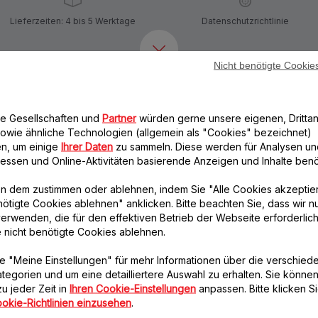
Lieferzeiten: 4 bis 5 Werktage
Datenschutzrichtlinie
Nicht benötigte Cookie
Weiteres empfohlenes Zubehör
re Gesellschaften und
Partner
würden gerne unsere eigenen, Drittan
owie ähnliche Technologien (allgemein als "Cookies" bezeichnet)
n, um einige
Ihrer Daten
zu sammeln. Diese werden für Analysen un
eressen und Online-Aktivitäten basierende Anzeigen und Inhalte benöt
n dem zustimmen oder ablehnen, indem Sie "Alle Cookies akzeptie
nötigte Cookies ablehnen" anklicken. Bitte beachten Sie, dass wir n
erwenden, die für den effektiven Betrieb der Webseite erforderlich
e nicht benötigte Cookies ablehnen.
Fuß MS-0A13230
Deckel für Mixbehälter
MS-0A13251
Leiser und vibrationsfreier
Betrieb Ihrer Geräte!
e "Meine Einstellungen" für mehr Informationen über die verschied
Unverzichtbar!
tegorien und um eine detailliertere Auswahl zu erhalten. Sie können
Verfügbare Menge.
Verfügbare Menge.
u jeder Zeit in
Ihren Cookie-Einstellungen
anpassen. Bitte klicken Si
okie-Richtlinien einzusehen
.