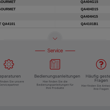
GOURMET
QA404G15
GOURMET
QA404D15
QA404H15
 QA4101
QA4101B1
Service
eparaturen
Bedienungsanleitungen
Häufig geste
Fragen
 finden Sie unsere
Hier finden Sie die
Servicepartner
Bedienungsanleitungen für
Hier finden Sie Antw
Ihre Produkte
Ihre Fragen