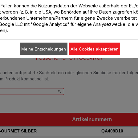
€ 2,99
€ 3,99
n Fällen können die Nutzungsdaten der Webseite außerhalb der EU
lt werden (z. B. in die USA, wo Behörden auf Ihre Daten zugreifen 
In den Warenkorb legen
In den Warenkorb legen
verbundenen Unternehmen/Partnern für eigene Zwecke verarbeitet
. Google LLC mit "Google Analytics" für eigene Analysezwecke, die wi
ren).
Meine Entscheidungen
Alle Cookies akzeptieren
Passend für 5 Produkt(e)
as unten aufgeführte Suchfeld ein oder gleichen Sie diese mit der folg
em Produkt kompatibel ist.
Artikelnummern
Artikelnummern
GOURMET SILBER
QA409D10