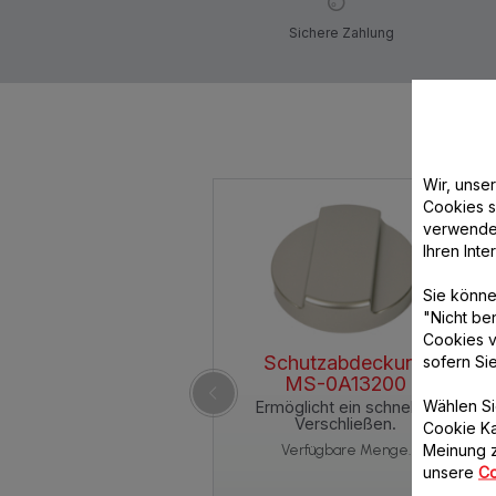
Sichere Zahlung
Wir, unse
Cookies s
verwende
Ihren Int
Sie könne
"Nicht be
Cookies v
Schutzabdeckung
sofern Si
MS-0A13200
Wählen Si
Ermöglicht ein schnelles
Verschließen.
Cookie Ka
Meinung z
Verfügbare Menge.
unsere
Co