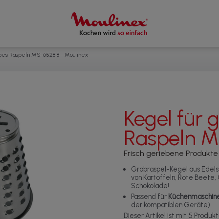
bes Raspeln MS-652818 - Moulinex
Kegel für 
Raspeln M
Frisch geriebene Produkte
Grobraspel-Kegel aus Edels
von Kartoffeln, Rote Beete
Schokolade!
Passend für
Küchenmaschin
der kompatiblen Geräte)
Dieser Artikel ist mit 5 Produk