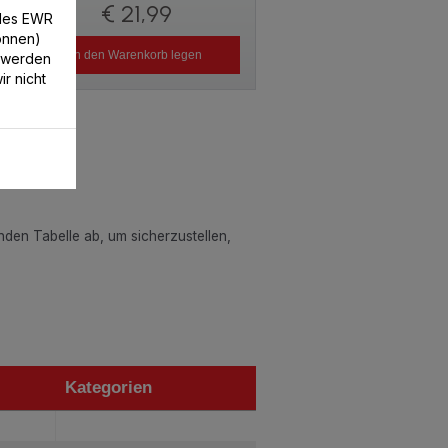
€ 21,99
/des EWR
können)
In den Warenkorb legen
 werden
r nicht
enden Tabelle ab, um sicherzustellen,
Kategorien
Kategorien