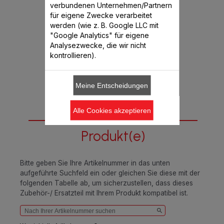
verbundenen Unternehmen/Partnern
für eigene Zwecke verarbeitet
werden (wie z. B. Google LLC mit
€ 3,99
"Google Analytics" für eigene
Analysezwecke, die wir nicht
In den Warenkorb legen
kontrollieren).
Meine Entscheidungen
Alle Cookies akzeptieren
Passend für 3
Produkt(e)
Bitte geben Sie Ihre Artikelnummer in das unten
aufgeführte Suchfeld ein oder gleichen Sie diese mit der
folgenden Tabelle ab, um sicherzustellen, dass dieses
Zubehör-/ Ersatzteil mit Ihrem Produkt kompatibel ist.