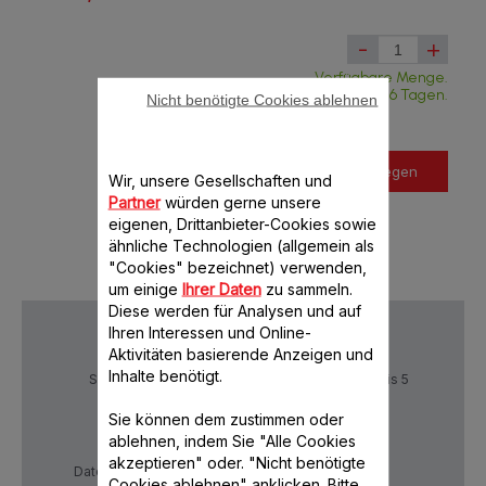
-
+
Verfügbare Menge.
Lieferung in weniger als 6 Tagen.
Nicht benötigte Cookies ablehnen
In den Warenkorb legen
Wir, unsere Gesellschaften und
Partner
würden gerne unsere
eigenen, Drittanbieter-Cookies sowie
ähnliche Technologien (allgemein als
"Cookies" bezeichnet) verwenden,
um einige
Ihrer Daten
zu sammeln.
Diese werden für Analysen und auf
Ihren Interessen und Online-
Aktivitäten basierende Anzeigen und
Inhalte benötigt.
Sichere Zahlung
Lieferzeiten: 4 bis 5
Werktage
Sie können dem zustimmen oder
ablehnen, indem Sie "Alle Cookies
akzeptieren" oder. "Nicht benötigte
Datenschutzrichtlinie
AGB
Cookies ablehnen" anklicken. Bitte