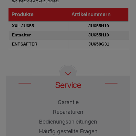
Wo steht die Artikelnummer?
Produkte
Artikelnummern
Produkte
Artikelnummern
XXL JU655
JU655H10
Entsafter
JU655H10
ENTSAFTER
JU650G31
Service
Garantie
Reparaturen
Bedienungsanleitungen
Häufig gestellte Fragen