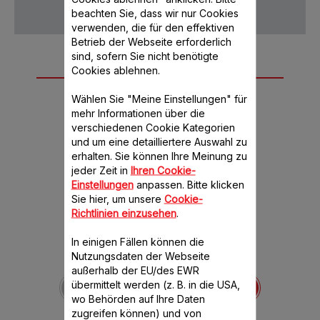
beachten Sie, dass wir nur Cookies
verwenden, die für den effektiven
Betrieb der Webseite erforderlich
sind, sofern Sie nicht benötigte
Weiteres
Cookies ablehnen.
empfohlenes
Wählen Sie "Meine Einstellungen" für
Zubehör
mehr Informationen über die
verschiedenen Cookie Kategorien
und um eine detailliertere Auswahl zu
erhalten. Sie können Ihre Meinung zu
jeder Zeit in
Ihren Cookie-
Einstellungen
anpassen. Bitte klicken
Sie hier, um unsere
Cookie-
Richtlinien einzusehen
.
In einigen Fällen können die
Nutzungsdaten der Webseite
Fuß x4 SS-192620
außerhalb der EU/des EWR
Leiser und vibrationsfreier
übermittelt werden (z. B. in die USA,
Betrieb Ihrer Geräte!
wo Behörden auf Ihre Daten
Verfügbare Menge.
zugreifen können) und von