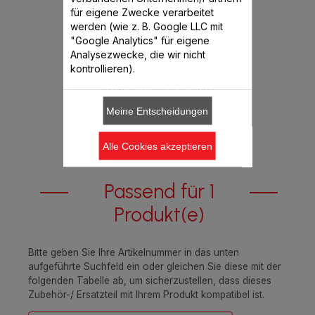
für eigene Zwecke verarbeitet
werden (wie z. B. Google LLC mit
"Google Analytics" für eigene
Analysezwecke, die wir nicht
€ 17,99
kontrollieren).
Produkt derzeit nicht verfügbar,
benachrichtgen Sie mich
Meine Entscheidungen
Alle Cookies akzeptieren
Passend für 1
Produkt(e)
Bitte geben Sie Ihre Artikelnummer in das unten
aufgeführte Suchfeld ein oder gleichen Sie diese mit der
folgenden Tabelle ab, um sicherzustellen, dass dieses
Zubehör-/ Ersatzteil mit Ihrem Produkt kompatibel ist.