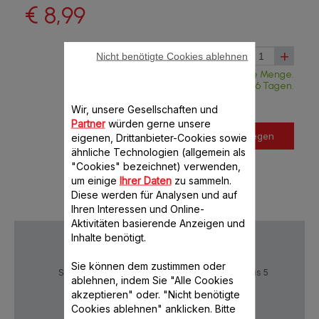
€ 8,99
-
+
Nicht benötigte Cookies ablehnen
Verfügbare Menge.
Lieferung in weniger als 6 Tagen.
Wir, unsere Gesellschaften und
Partner
würden gerne unsere
In den Warenkorb legen
eigenen, Drittanbieter-Cookies sowie
ähnliche Technologien (allgemein als
"Cookies" bezeichnet) verwenden,
um einige
Ihrer Daten
zu sammeln.
Diese werden für Analysen und auf
Ihren Interessen und Online-
Aktivitäten basierende Anzeigen und
Inhalte benötigt.
Sie können dem zustimmen oder
Sichere Zahlung
Lieferzeiten: 4 bis 5
ablehnen, indem Sie "Alle Cookies
Werktage
akzeptieren" oder. "Nicht benötigte
Cookies ablehnen" anklicken. Bitte