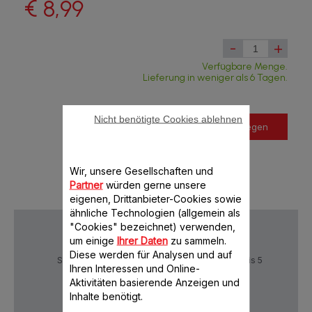
€ 8,99
-
+
Verfügbare Menge.
Lieferung in weniger als 6 Tagen.
Nicht benötigte Cookies ablehnen
In den Warenkorb legen
Wir, unsere Gesellschaften und
Partner
würden gerne unsere
eigenen, Drittanbieter-Cookies sowie
ähnliche Technologien (allgemein als
"Cookies" bezeichnet) verwenden,
um einige
Ihrer Daten
zu sammeln.
Diese werden für Analysen und auf
Sichere Zahlung
Lieferzeiten: 4 bis 5
Ihren Interessen und Online-
Werktage
Aktivitäten basierende Anzeigen und
Inhalte benötigt.