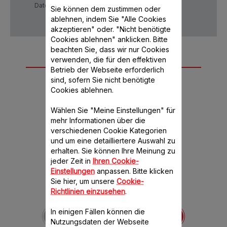
Datenschutzrichtlinie
AGB
Sie können dem zustimmen oder
ablehnen, indem Sie "Alle Cookies
akzeptieren" oder. "Nicht benötigte
Cookies ablehnen" anklicken. Bitte
beachten Sie, dass wir nur Cookies
Weiteres
verwenden, die für den effektiven
Betrieb der Webseite erforderlich
empfohlenes
sind, sofern Sie nicht benötigte
Cookies ablehnen.
Zubehör
Wählen Sie "Meine Einstellungen" für
mehr Informationen über die
verschiedenen Cookie Kategorien
und um eine detailliertere Auswahl zu
erhalten. Sie können Ihre Meinung zu
jeder Zeit in
Ihren Cookie-
Einstellungen
anpassen. Bitte klicken
Sie hier, um unsere
Cookie-
Richtlinien einzusehen
.
Schutzabdeckung
MS-0A13200
In einigen Fällen können die
Nutzungsdaten der Webseite
Ermöglicht ein schnelles