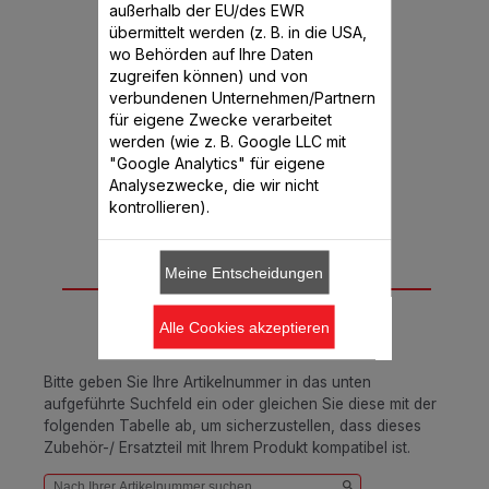
Verschließen.
außerhalb der EU/des EWR
übermittelt werden (z. B. in die USA,
Verfügbare Menge.
wo Behörden auf Ihre Daten
zugreifen können) und von
€ 6,99
verbundenen Unternehmen/Partnern
für eigene Zwecke verarbeitet
In den Warenkorb legen
werden (wie z. B. Google LLC mit
"Google Analytics" für eigene
Analysezwecke, die wir nicht
kontrollieren).
Meine Entscheidungen
Passend für 6
Produkt(e)
Alle Cookies akzeptieren
Bitte geben Sie Ihre Artikelnummer in das unten
aufgeführte Suchfeld ein oder gleichen Sie diese mit der
folgenden Tabelle ab, um sicherzustellen, dass dieses
Zubehör-/ Ersatzteil mit Ihrem Produkt kompatibel ist.