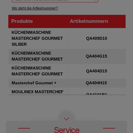
Wo steht die Artikelnummer?
Produkte
Artikelnummern
Produkte
Artikelnummern
KÜCHENMASCHINE
MASTERCHEF GOURMET
QA409D10
SILBER
KÜCHENMASCHINE
QA404G15
MASTERCHEF GOURMET
KÜCHENMASCHINE
QA404D15
MASTERCHEF GOURMET
Masterchef Gourmet +
QA404H15
MOULINEX MASTERCHEF
QA4101B1
GOURMET QA4101
MASTERCHEF GOURMET
QA411G15
Service