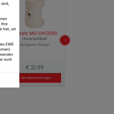
 sind,
enen
 Ihre
e hier, um
Aufsatz MS-0A13260
Unverzichtbar!
/des EWR
Verfügbare Menge.
können)
 werden
r nicht
€ 21,99
In den Warenkorb legen