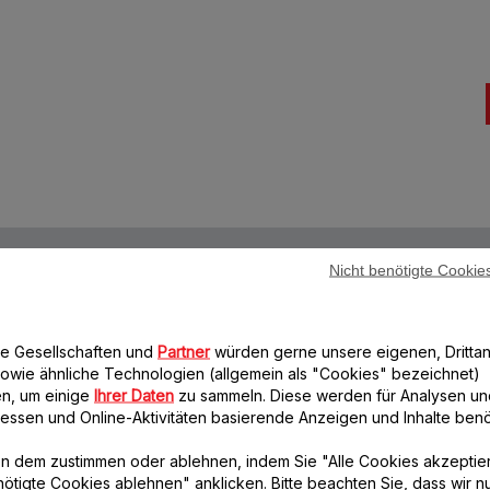
Nicht benötigte Cookie
Lieferzeiten: 4 bis 5 Werktage
Datenschutzrichtlinie
re Gesellschaften und
Partner
würden gerne unsere eigenen, Drittan
owie ähnliche Technologien (allgemein als "Cookies" bezeichnet)
n, um einige
Ihrer Daten
zu sammeln. Diese werden für Analysen un
Weiteres empfohlenes Zubehör
eressen und Online-Aktivitäten basierende Anzeigen und Inhalte benöt
n dem zustimmen oder ablehnen, indem Sie "Alle Cookies akzeptie
nötigte Cookies ablehnen" anklicken. Bitte beachten Sie, dass wir n