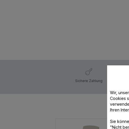
Sichere Zahlung
Wir, unse
Cookies s
verwende
Ihren Int
Sie könne
"Nicht be