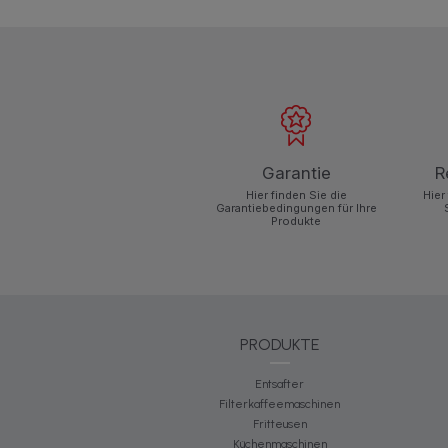
Garantie
R
Hier finden Sie die
Hier
Garantiebedingungen für Ihre
Produkte
PRODUKTE
Entsafter
Filterkaffeemaschinen
Fritteusen
Küchenmaschinen