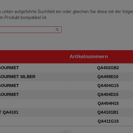
as unten aufgeführte Suchfeld ein oder gleichen Sie diese mit der folg
em Produkt kompatibel ist.
Artikelnummern
Artikelnummern
GOURMET
QA402GB2
GOURMET SILBER
QA409D10
GOURMET
QA404G15
GOURMET
QA404D15
QA404H15
 QA4101
QA4101B1
QA411G15