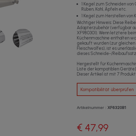
1 Kegel zum Schneiden von G
Rüben, Kohl, Äpfeln etc.
1 Kegel zum Herstellen von 
Wichtiger Hinweis: Diese Reib
Adapterzubehör (verfügbar au
XF980301). Wenn letztere beim
Küchenmaschine enthalten war
gekauft wurden (zur gleichen
Fleischwolfes), ist es unerlässl
dieses Schneide-/Reibaufsatz
Hergestellt für Küchenmaschi
Liste der kompatiblen Geräte
Dieser Artikel ist mit 7 Produk
Kompatibilität überprüfen
Artikelnummer :
XF6320B1
€ 47,99