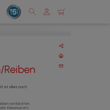
×
/Reiben
 ist alles noch
eiben von Karotten,
ade, Kokosnuss etc.