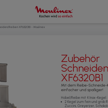
eiden/Reiben XF6320B1 - Moulinex
Zubehör
Schneiden
XF6320B1
Mit dem Reibe-Schneide-Kit
einfacher und spaßiger!
Hobel/Reibe mit 4 Inox-Kegel:
2 Kegel zum fein und grob R
Zuccini, Greyerzer, Schokol