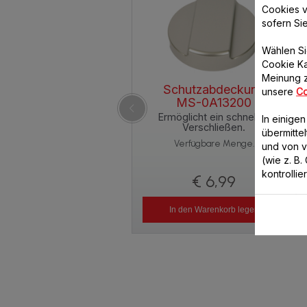
Cookies v
sofern Si
Wählen Si
Cookie Ka
Meinung z
Schutzabdeckung
unsere
Co
MS-0A13200
Ermöglicht ein schnelles
In einige
Verschließen.
übermitte
Verfügbare Menge.
und von 
(wie z. B
kontrollie
€ 6,99
In den Warenkorb legen