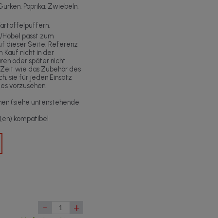
urken, Paprika, Zwiebeln,
Kartoffelpuffern.
e/Hobel passt zum
f dieser Seite, Referenz
 Kauf nicht in der
en oder später nicht
 Zeit wie das Zubehör des
ich, sie für jeden Einsatz
es vorzusehen.
nen (siehe untenstehende
)
t(en) kompatibel
-
+