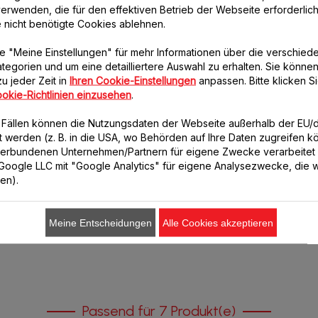
erwenden, die für den effektiven Betrieb der Webseite erforderlich
e nicht benötigte Cookies ablehnen.
e "Meine Einstellungen" für mehr Informationen über die verschied
tegorien und um eine detailliertere Auswahl zu erhalten. Sie können
u jeder Zeit in
Ihren Cookie-Einstellungen
anpassen. Bitte klicken Si
Fuß MS-0A13230
Deckel für Mixbehälter
okie-Richtlinien einzusehen
.
MS-0A13251
Leiser und vibrationsfreier
Betrieb Ihrer Geräte!
Unverzichtbar!
n Fällen können die Nutzungsdaten der Webseite außerhalb der EU
Verfügbare Menge.
lt werden (z. B. in die USA, wo Behörden auf Ihre Daten zugreifen 
Verfügbare Menge.
verbundenen Unternehmen/Partnern für eigene Zwecke verarbeitet
. Google LLC mit "Google Analytics" für eigene Analysezwecke, die wi
ren).
€ 2,99
€ 3,99
In den Warenkorb legen
In den Warenkorb legen
Meine Entscheidungen
Alle Cookies akzeptieren
Passend für 7 Produkt(e)