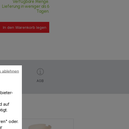
Verfügbare Menge.
Lieferung in weniger als 6
Tagen.
In den Warenkorb legen
s ablehnen
AGB
bieter-
d auf
igt.
ren" oder.
ur