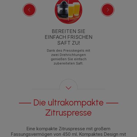
UNG
BEREITEN SIE
EINFACH FRISCHEN
ng
SAFT ZU!
n
Dank des Presskegels mit
e.
zwei Drehrichtungen
P
genießen Sie einfach
zubereiteten Saft.
Die ultrakompakte
Zitruspresse
Eine kompakte Zitruspresse mit großem
Fassungsvermögen von 450 ml. Kompaktes Design mit