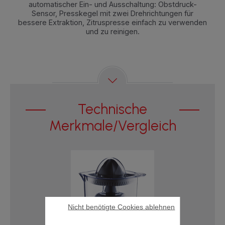
automatischer Ein- und Ausschaltung: Obstdruck-
Sensor, Presskegel mit zwei Drehrichtungen für
bessere Extraktion, Zitruspresse einfach zu verwenden
und zu reinigen.
Technische
Merkmale/Vergleich
Nicht benötigte Cookies ablehnen