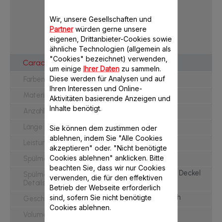
Wir, unsere Gesellschaften und
Partner
würden gerne unsere
eigenen, Drittanbieter-Cookies sowie
ULTRA COMPACT
ähnliche Technologien (allgemein als
"Cookies" bezeichnet) verwenden,
Caractéristiques Principales
um einige
Ihrer Daten
zu sammeln.
Schwarz
Diese werden für Analysen und auf
Farben
Ihren Interessen und Online-
Kunststoff
Materialgehäuse
Aktivitäten basierende Anzeigen und
Inhalte benötigt.
1
Anzahl Presskegel
1,20 m
Länge Netzkabel
Sie können dem zustimmen oder
ablehnen, indem Sie "Alle Cookies
25 W
Leistung in Watt
akzeptieren" oder. "Nicht benötigte
Cookies ablehnen" anklicken. Bitte
Spülmaschinengeeignet
beachten Sie, dass wir nur Cookies
Behälter, Sieb und Deckel
Spülmaschinengeeignet -
verwenden, die für den effektiven
Details
Betrieb der Webseite erforderlich
sind, sofern Sie nicht benötigte
automatisch
Geschwindigkeitsstufen
Cookies ablehnen.
0,45 L
Volumen Kanne