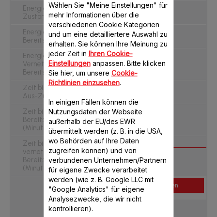
Wählen Sie "Meine Einstellungen" für
0 W
Energieverbrauch - Aus-
mehr Informationen über die
Zustand (W)
verschiedenen Cookie Kategorien
NA W
Energieverbrauch -
und um eine detailliertere Auswahl zu
Bereitschaftsbetriebes (W)
erhalten. Sie können Ihre Meinung zu
jeder Zeit in
Ihren Cookie-
NA W
Energieverbrauch -
Einstellungen
anpassen. Bitte klicken
Vernetzter
Bereitschaftsbetrieb (W)
Sie hier, um unsere
Cookie-
Richtlinien einzusehen
.
0 min
Zeit bis zum Erreichen des
Aus-Zustandes (Minuten)
In einigen Fällen können die
NA min
Zeit bis zum Erreichen des
Nutzungsdaten der Webseite
Bereitschaftsbetrieb
außerhalb der EU/des EWR
(Minuten)
übermittelt werden (z. B. in die USA,
wo Behörden auf Ihre Daten
NA min
Zeit bis zum Erreichen des
zugreifen können) und von
vernetzten
Bereitschaftsbetriebes
verbundenen Unternehmen/Partnern
(Minuten)
für eigene Zwecke verarbeitet
werden (wie z. B. Google LLC mit
Online kaufen
"Google Analytics" für eigene
Analysezwecke, die wir nicht
kontrollieren).