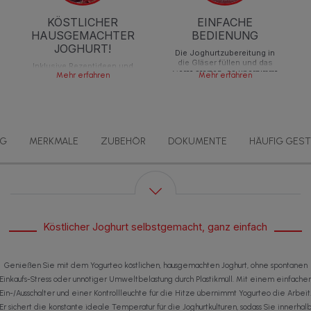
KÖSTLICHER
EINFACHE
HAUSGEMACHTER
BEDIENUNG
JOGHURT!
Die Joghurtzubereitung in
die Gläser füllen und das
Inklusive Rezeptideen und
Gerät starten; es übernimmt
cleverer Tipps in der
Mehr erfahren
Mehr erfahren
den Rest der Arbeit für Sie
Bedienungsanleitung.
NG
MERKMALE
ZUBEHÖR
DOKUMENTE
HÄUFIG GEST
Köstlicher Joghurt selbstgemacht, ganz einfach
Genießen Sie mit dem Yogurteo köstlichen, hausgemachten Joghurt, ohne spontanen
Einkaufs-Stress oder unnötiger Umweltbelastung durch Plastikmüll. Mit einem einfache
Ein-/Ausschalter und einer Kontrollleuchte für die Hitze übernimmt Yogurteo die Arbeit
Er sichert die konstante ideale Temperatur für die Joghurtkulturen, sodass Sie innerhal