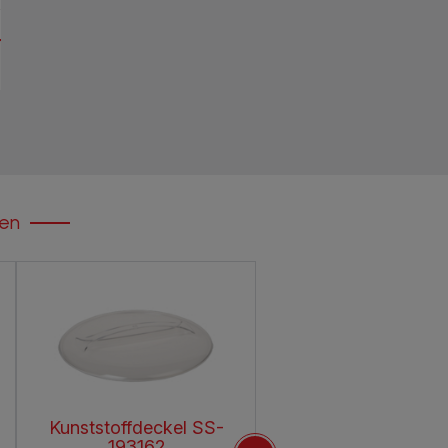
ken
Kunststoffdeckel SS-
Fuß SS-193161
193162