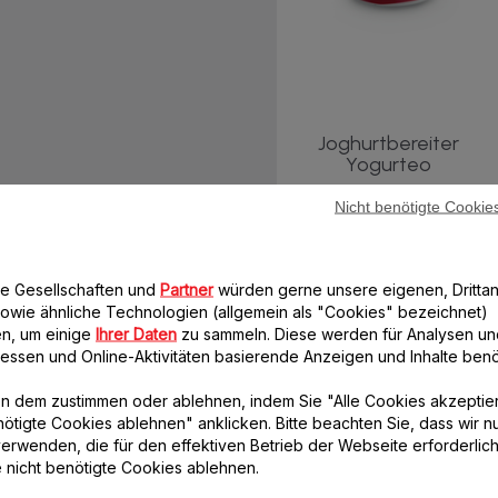
Joghurtbereiter
Yogurteo
Nicht benötigte Cookie
Hauptmerkmale
0
Anzahl der Programme
7
Fassungsvermögen
re Gesellschaften und
Partner
würden gerne unsere eigenen, Drittan
owie ähnliche Technologien (allgemein als "Cookies" bezeichnet)
160 ml
Fassungsvermögen des Topfes
n, um einige
Ihrer Daten
zu sammeln. Diese werden für Analysen un
Weitere Merkmale
eressen und Online-Aktivitäten basierende Anzeigen und Inhalte benöt
13 W
Leistung in Watt
n dem zustimmen oder ablehnen, indem Sie "Alle Cookies akzeptie
nötigte Cookies ablehnen" anklicken. Bitte beachten Sie, dass wir n
Inklusive Rezepte
erwenden, die für den effektiven Betrieb der Webseite erforderlich
Glas
Material der Gläschen
e nicht benötigte Cookies ablehnen.