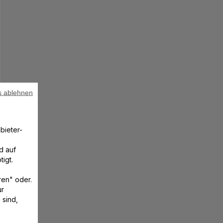
s ablehnen
bieter-
d auf
igt.
ren" oder.
ur
 sind,