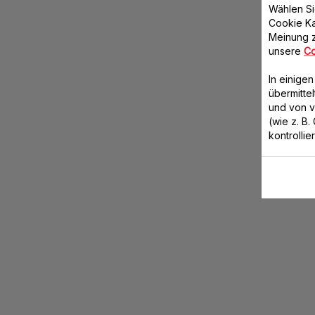
Wählen Si
Cookie Ka
Meinung z
unsere
Co
In einige
übermitte
und von 
(wie z. B
kontrollie