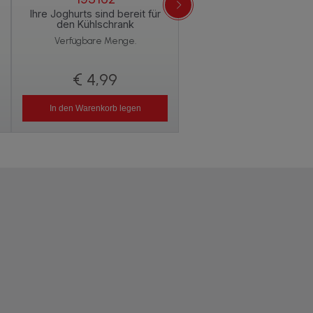
Leiser und vibrationsfre
Betrieb Ihrer Geräte!
Ihre Joghurts sind bereit für
den Kühlschrank
Verfügbare Menge.
Verfügbare Menge.
€ 4,99
€ 2,99
In den Warenkorb legen
In den Warenkorb legen