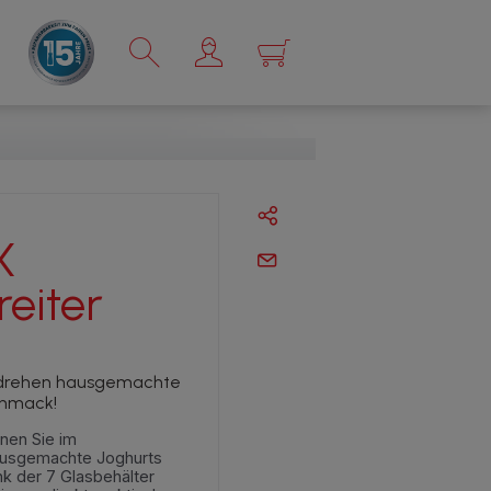
×
X
eiter
drehen hausgemachte
chmack!
nen Sie im
ausgemachte Joghurts
nk der 7 Glasbehälter