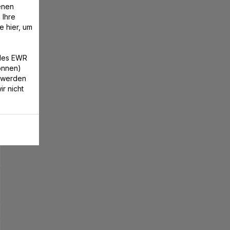
enen
 Ihre
e hier, um
/des EWR
können)
 werden
r nicht