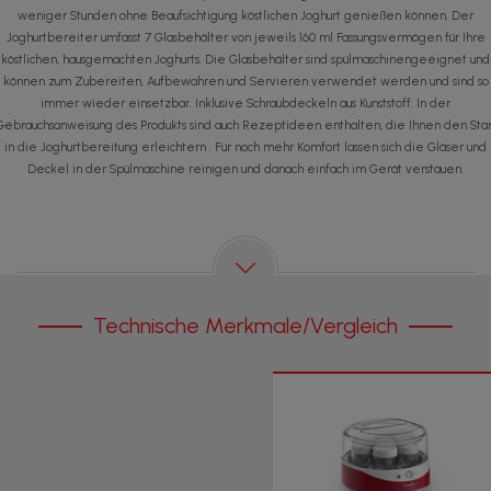
weniger Stunden ohne Beaufsichtigung köstlichen Joghurt genießen können. Der
Joghurtbereiter umfasst 7 Glasbehälter von jeweils 160 ml Fassungsvermögen für Ihre
köstlichen, hausgemachten Joghurts. Die Glasbehälter sind spülmaschinengeeignet und
können zum Zubereiten, Aufbewahren und Servieren verwendet werden und sind so
immer wieder einsetzbar. Inklusive Schraubdeckeln aus Kunststoff. In der
Gebrauchsanweisung des Produkts sind auch Rezeptideen enthalten, die Ihnen den Star
in die Joghurtbereitung erleichtern . Für noch mehr Komfort lassen sich die Gläser und
Deckel in der Spülmaschine reinigen und danach einfach im Gerät verstauen.
Technische Merkmale/Vergleich