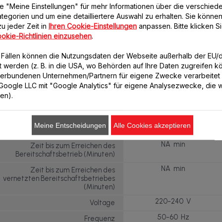
Spülmaschinengeeignet
e "Meine Einstellungen" für mehr Informationen über die verschied
Gläser und Deckel
tegorien und um eine detailliertere Auswahl zu erhalten. Sie können
Spülmaschinengeeignet - Details
u jeder Zeit in
Ihren Cookie-Einstellungen
anpassen. Bitte klicken Si
Rot & Weiß
Farben
okie-Richtlinien einzusehen
.
0 W
Energieverbrauch - Aus-Zustand
n Fällen können die Nutzungsdaten der Webseite außerhalb der EU
(W)
lt werden (z. B. in die USA, wo Behörden auf Ihre Daten zugreifen 
NA W
Energieverbrauch -
verbundenen Unternehmen/Partnern für eigene Zwecke verarbeitet
Bereitschaftsbetriebes (W)
. Google LLC mit "Google Analytics" für eigene Analysezwecke, die wi
ren).
NA W
Energieverbrauch - Vernetzter
Bereitschaftsbetrieb (W)
0 min
Zeit bis zum Erreichen des Aus-
Meine Entscheidungen
Alle Cookies akzeptieren
Zustandes (Minuten)
NA min
Zeit bis zum Erreichen des
Bereitschaftsbetrieb (Minuten)
NA min
Zeit bis zum Erreichen des
vernetzten Bereitschaftsbetriebes
(Minuten)
220-240 V
Voltage
50-60 Hz
Frequenz