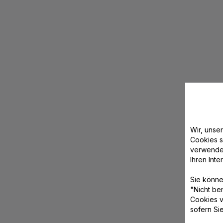
Wir, unse
Cookies s
verwende
Ihren Int
Sie könne
"Nicht be
Cookies v
sofern Si