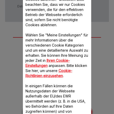
beachten Sie, dass wir nur Cookies
Datenschutzrichtlinie
AGB
verwenden, die für den effektiven
Betrieb der Webseite erforderlich
sind, sofern Sie nicht benötigte
Cookies ablehnen.
Weiteres
Wählen Sie "Meine Einstellungen" für
mehr Informationen über die
empfohlenes
verschiedenen Cookie Kategorien
Zubehör
und um eine detailliertere Auswahl zu
erhalten. Sie können Ihre Meinung zu
jeder Zeit in
Ihren Cookie-
Einstellungen
anpassen. Bitte klicken
Sie hier, um unsere
Cookie-
Richtlinien einzusehen
.
In einigen Fällen können die
Nutzungsdaten der Webseite
außerhalb der EU/des EWR
übermittelt werden (z. B. in die USA,
Deckel für Mixbehälter
wo Behörden auf Ihre Daten
MS-0A17731
zugreifen können) und von