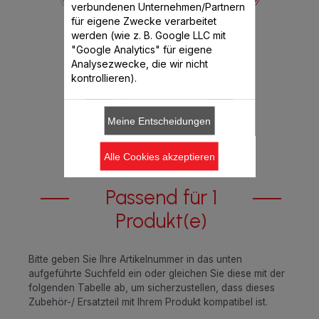
Spritzschutz für Ihren Mixer
verbundenen Unternehmen/Partnern
für eigene Zwecke verarbeitet
Verfügbare Menge.
werden (wie z. B. Google LLC mit
"Google Analytics" für eigene
Analysezwecke, die wir nicht
€ 3,99
kontrollieren).
In den Warenkorb legen
Meine Entscheidungen
Alle Cookies akzeptieren
Passend für 1
Produkt(e)
Bitte geben Sie Ihre Artikelnummer in das unten
aufgeführte Suchfeld ein oder gleichen Sie diese mit der
folgenden Tabelle ab, um sicherzustellen, dass dieses
Zubehör-/ Ersatzteil mit Ihrem Produkt kompatibel ist.