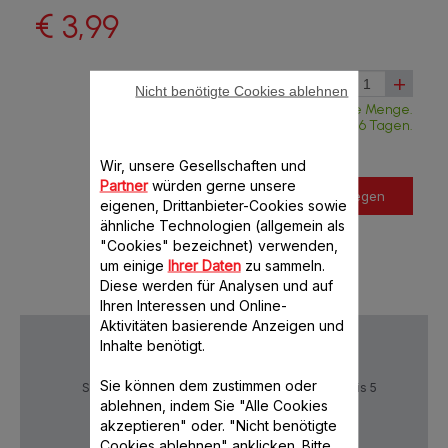
€ 3,99
-
+
Nicht benötigte Cookies ablehnen
Verfügbare Menge.
Lieferung in weniger als 6 Tagen.
Wir, unsere Gesellschaften und
Partner
würden gerne unsere
In den Warenkorb legen
eigenen, Drittanbieter-Cookies sowie
ähnliche Technologien (allgemein als
"Cookies" bezeichnet) verwenden,
um einige
Ihrer Daten
zu sammeln.
Diese werden für Analysen und auf
Ihren Interessen und Online-
Aktivitäten basierende Anzeigen und
Inhalte benötigt.
Sie können dem zustimmen oder
Sichere Zahlung
Lieferzeiten: 4 bis 5
Werktage
ablehnen, indem Sie "Alle Cookies
akzeptieren" oder. "Nicht benötigte
Cookies ablehnen" anklicken. Bitte