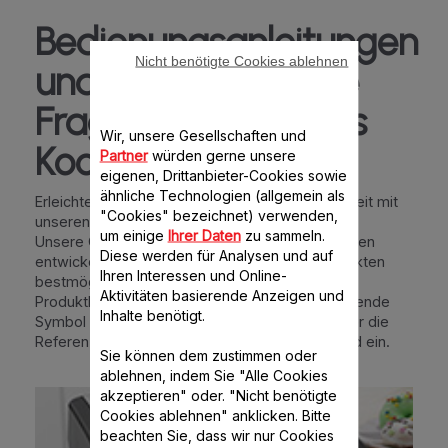
Bedienungsanleitungen
Nicht benötigte Cookies ablehnen
und häufig gestellte
Fragen Gemütliches
Wir, unsere Gesellschaften und
Kochen
Partner
würden gerne unsere
eigenen, Drittanbieter-Cookies sowie
ähnliche Technologien (allgemein als
Erleichtern Sie sich das Leben und sparen Sie Zeit mit
"Cookies" bezeichnet) verwenden,
unseren Gebrauchsanweisungen!
um einige
Ihrer Daten
zu sammeln.
Unsere Gebrauchsanweisungen und FAQs wurden
Diese werden für Analysen und auf
entwickelt, um all Ihre Fragen zu unseren Produkten
Ihren Interessen und Online-
bestmöglich zu beantworten. Wählen Sie Ihre
Aktivitäten basierende Anzeigen und
Produktkategorie, indem Sie auf das entsprechende
Inhalte benötigt.
Symbol klicken oder geben Sie den Namen oder die
Referenznummer Ihres Produkts in das Suchfeld ein.
Sie können dem zustimmen oder
ablehnen, indem Sie "Alle Cookies
akzeptieren" oder. "Nicht benötigte
Cookies ablehnen" anklicken. Bitte
beachten Sie, dass wir nur Cookies