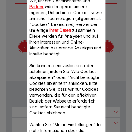
Wir, unsere Gesellschaften und
Downloads
Partner
würden gerne unsere
eigenen, Drittanbieter-Cookies sowie
ähnliche Technologien (allgemein als
"Cookies" bezeichnet) verwenden,
um einige
Ihrer Daten
zu sammeln.
Diese werden für Analysen und auf
Ihren Interessen und Online-
Aktivitäten basierende Anzeigen und
Inhalte benötigt.
Bedienungsanleitung
Sie können dem zustimmen oder
ablehnen, indem Sie "Alle Cookies
akzeptieren" oder. "Nicht benötigte
Cookies ablehnen" anklicken. Bitte
beachten Sie, dass wir nur Cookies
Häufige Fragen
verwenden, die für den effektiven
Betrieb der Webseite erforderlich
sind, sofern Sie nicht benötigte
Optimale Verwendung des Produkts
Cookies ablehnen.
Kann ich das Glaszubehör meiner
Pflege und Reinigung
Wählen Sie "Meine Einstellungen" für
Küchenmaschine zum Einfrieren von
mehr Informationen über die