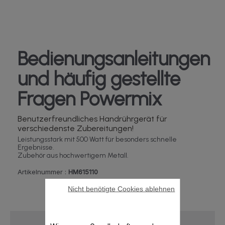
Bedienungsanleitungen
und häufig gestellte
Fragen Powermix
Benutzerfreundliches Handrührgerät für
verschiedenste Zubereitungen!
Leistungsstark mit 500 Watt für besonders schnelle
Ergebnisse.
Zubehör aus hochwertigem Metall.
Artikelnummer :
HM615110
Nicht benötigte Cookies ablehnen