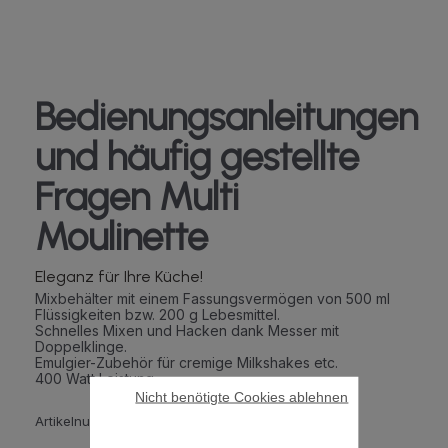
Bedienungsanleitungen
und häufig gestellte
Fragen Multi
Moulinette
Eleganz für Ihre Küche!
Mixbehälter mit einem Fassungsvermögen von 500 ml
Flüssigkeiten bzw. 200 g Lebesmittel.
Schnelles Mixen und Hacken dank Messer mit
Doppelklinge.
Emulgier-Zubehör für cremige Milkshakes etc.
400 Watt Leistung
Nicht benötigte Cookies ablehnen
Artikelnummer :
AT712G31