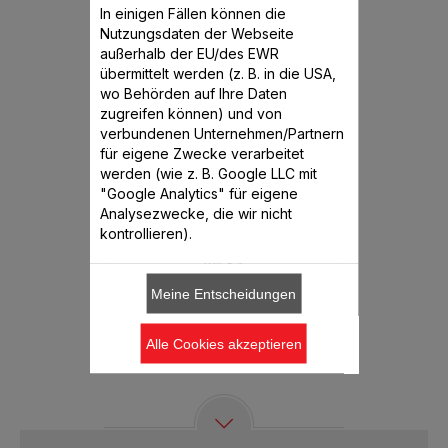
benötigen Sie
In einigen Fällen können die
Nutzungsdaten der Webseite
außerhalb der EU/des EWR
übermittelt werden (z. B. in die USA,
wo Behörden auf Ihre Daten
zugreifen können) und von
verbundenen Unternehmen/Partnern
für eigene Zwecke verarbeitet
werden (wie z. B. Google LLC mit
"Google Analytics" für eigene
Analysezwecke, die wir nicht
f HF456
ClickChef HF456
ClickC
kontrollieren).
Rezepte in 2
Meine täglichen Rezepte in 2
Meine tägli
s
Klicks
Meine Entscheidungen
Alle Cookies akzeptieren