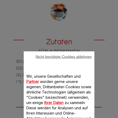
Zutaten
FÜR 4 PERSONEN
Nicht benötigte Cookies ablehnen
320 g Mehl
200 ml Wasser
1 EL Öl
Wir, unsere Gesellschaften und
Partner
würden gerne unsere
1 TL Salz
eigenen, Drittanbieter-Cookies sowie
ähnliche Technologien (allgemein als
"Cookies" bezeichnet) verwenden,
um einige
Ihrer Daten
zu sammeln.
Anleitung
Diese werden für Analysen und auf
Ihren Interessen und Online-