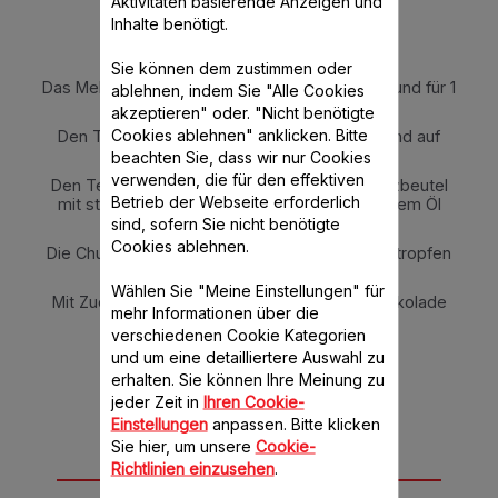
Aktivitäten basierende Anzeigen und
Das Wasser, das Salz und das Öl in die
Inhalte benötigt.
Küchenmaschine geben.
4 Min. auf Stufe 1 bei 100°C einstellen.
Sie können dem zustimmen oder
Das Mehl durch die Deckelöffnung dazugeben und für 1
ablehnen, indem Sie "Alle Cookies
Min. Stufe 4 einstellen.
akzeptieren" oder. "Nicht benötigte
Cookies ablehnen" anklicken. Bitte
Den Teig gut mit einem Spatel durchrühren und auf
Zimmertemperatur abkühlen lassen.
beachten Sie, dass wir nur Cookies
verwenden, die für den effektiven
Den Teig in einen Churrera oder in einen Spritzbeutel
Betrieb der Webseite erforderlich
mit sternförmiger Tülle füllen und in sehr heißem Öl
frittieren.
sind, sofern Sie nicht benötigte
Cookies ablehnen.
Die Churros auf saugfähigem Küchenpapier abtropfen
lassen.
Wählen Sie "Meine Einstellungen" für
Mit Zucker bestreute Churros mit heißer Schokolade
mehr Informationen über die
servieren.
verschiedenen Cookie Kategorien
und um eine detailliertere Auswahl zu
erhalten. Sie können Ihre Meinung zu
jeder Zeit in
Ihren Cookie-
Einstellungen
anpassen. Bitte klicken
Sie hier, um unsere
Cookie-
Richtlinien einzusehen
.
Für dieses Rezept