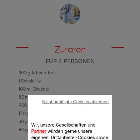
Zutaten
FÜR 4 PERSONEN
300 g Arborio-Reis
1 Schalotte
100 ml Olivenöl
80 ml Weißwein
Nicht benötigte Cookies ablehnen
900 ml Hühnerbrühe
170 g Tiefkühlerbsen
30 g geriebener Parmesan
Wir, unsere Gesellschaften und
80 g Parmaschinken
Partner
würden gerne unsere
eigenen, Drittanbieter-Cookies sowie