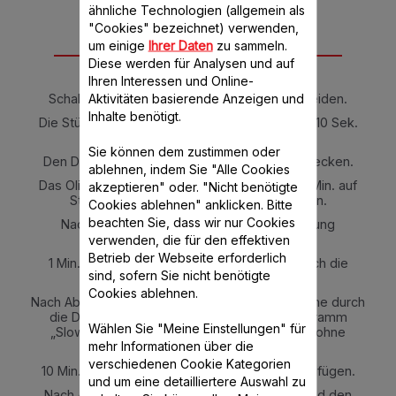
ähnliche Technologien (allgemein als
"Cookies" bezeichnet) verwenden,
um einige
Ihrer Daten
zu sammeln.
Anleitung
Diese werden für Analysen und auf
Ihren Interessen und Online-
Aktivitäten basierende Anzeigen und
Schalotte schälen und in große Stücke schneiden.
Inhalte benötigt.
Die Stücke in die Küchenmaschine geben und 10 Sek.
auf Stufe 7 zerkleinern.
Sie können dem zustimmen oder
Den Deckel öffnen und den Rühraufsatz einstecken.
ablehnen, indem Sie "Alle Cookies
Das Olivenöl in die Maschine geben und für 7 Min. auf
akzeptieren" oder. "Nicht benötigte
Stufe 1 (ohne Stöpsel) bei 120°C einstellen.
Cookies ablehnen" anklicken. Bitte
beachten Sie, dass wir nur Cookies
Nach 3 Min. den Reis durch die Deckelöffnung
verwenden, die für den effektiven
dazugeben.
Betrieb der Webseite erforderlich
1 Min. vor Programmende den Weißwein durch die
sind, sofern Sie nicht benötigte
Deckelöffnung dazugeben.
Cookies ablehnen.
Nach Abschluss des Programms die Hühnerbrühe durch
die Deckelöffnung dazugeben und das Programm
Wählen Sie "Meine Einstellungen" für
„Slow Cook“ für 22 Min. auf Stufe 1 bei 95°C ohne
mehr Informationen über die
Stöpsel einstellen.
verschiedenen Cookie Kategorien
10 Min. vor Ablauf der Garzeit die Erbsen hinzufügen.
und um eine detailliertere Auswahl zu
Nach Abschluss der Garzeit den Parmesan und den