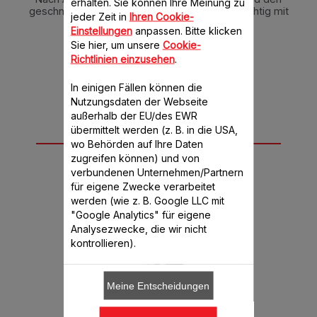
erhalten. Sie können Ihre Meinung zu
geschnittenen Schinken dazugeben und vorsichtig mit
jeder Zeit in
Ihren Cookie-
dem Spatel umrühren.
Einstellungen
anpassen. Bitte klicken
Abschmecken und sofort servieren.
Sie hier, um unsere
Cookie-
Richtlinien einzusehen
.
In einigen Fällen können die
Nutzungsdaten der Webseite
außerhalb der EU/des EWR
übermittelt werden (z. B. in die USA,
Für dieses Rezept
wo Behörden auf Ihre Daten
benötigen Sie
zugreifen können) und von
verbundenen Unternehmen/Partnern
für eigene Zwecke verarbeitet
werden (wie z. B. Google LLC mit
"Google Analytics" für eigene
Analysezwecke, die wir nicht
kontrollieren).
Meine Entscheidungen
f HF456
ClickChef HF456
ClickC