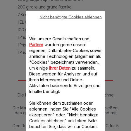
200 g rote und grüne Paprika
2 Knoblauchzehen
Nicht benötigte Cookies ablehnen
1 EL Choricero-Paprikapaste
100 g Olivenöl
1 Prise Salz
Wir, unsere Gesellschaften und
Partner
würden gerne unsere
1 Prise Safran
eigenen, Drittanbieter-Cookies sowie
1 Prise Pfeffer
ähnliche Technologien (allgemein als
"Cookies" bezeichnet) verwenden,
um einige
Ihrer Daten
zu sammeln.
Diese werden für Analysen und auf
Ihren Interessen und Online-
Anleitung
Aktivitäten basierende Anzeigen und
Inhalte benötigt.
Die Maschine stufenlos auf 120°C für 5 Min. ohne
Stöpsel einstellen.
Sie können dem zustimmen oder
Die Maschine öffnen, 1 Esslöffel Olivenöl hineingießen,
ablehnen, indem Sie "Alle Cookies
das geschnittene Hähnchenfilet dazugeben und mit
akzeptieren" oder. "Nicht benötigte
Salz und Pfeffer abschmecken.
Cookies ablehnen" anklicken. Bitte
Den Rühraufsatz anbringen und Stufe 1 bei 120°C für 5
beachten Sie, dass wir nur Cookies
Min. einstellen.