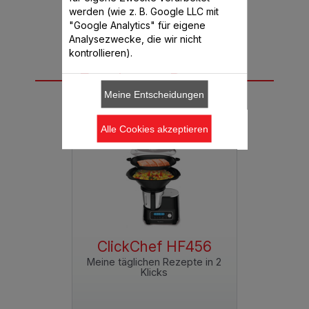
werden (wie z. B. Google LLC mit
"Google Analytics" für eigene
Analysezwecke, die wir nicht
kontrollieren).
Für dieses Rezept
benötigen Sie
Meine Entscheidungen
Alle Cookies akzeptieren
f HF456
ClickChef HF456
ClickC
Rezepte in 2
Meine täglichen Rezepte in 2
Meine tägli
s
Klicks