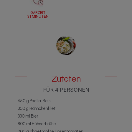
GARZEIT
31 MINUTEN
Zutaten
FÜR 4 PERSONEN
450 g Paella-Reis
300 g Hähnchenfilet
330 ml Bier
800 ml Hühnerbrühe
200 g abgetropfte Dosentomaten