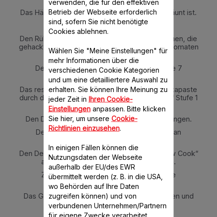
verwenden, die für den effektiven
Betrieb der Webseite erforderlich
Das Hähnchenfilet anbraten, bis es leicht gebräunt ist.
sind, sofern Sie nicht benötigte
Beiseite stellen.
Cookies ablehnen.
Den Rühraufsatz entfernen, zwei Knoblauchzehen, die
gehackte Paprika und die abgetropften Dosentomaten
Wählen Sie "Meine Einstellungen" für
hineingeben.
mehr Informationen über die
Den Deckel schließen und 15 Min. auf Stufe 7
verschiedenen Cookie Kategorien
zerkleinern.
und um eine detailliertere Auswahl zu
erhalten. Sie können Ihre Meinung zu
Das restliche Olivenöl und die Choricero-Paprikapaste
durch die Deckelöffnung dazugeben. 5 Min. auf Stufe 1
jeder Zeit in
Ihren Cookie-
bei 120°C einstellen.
Einstellungen
anpassen. Bitte klicken
Sie hier, um unsere
Cookie-
Den Deckel öffnen und den Rühraufsatz anbringen.
Richtlinien einzusehen
.
Den Reis, das Bier, die Brühe und den Safran
dazugeben.
In einigen Fällen können die
Den Deckel schließen und das Programm „Slow Cook“
Nutzungsdaten der Webseite
auf Stufe 1 für 15 Min. bei 95°C einstellen.
außerhalb der EU/des EWR
Zum Schluss das Hähnchenfilet durch die
übermittelt werden (z. B. in die USA,
Deckelöffnung dazugeben.
wo Behörden auf Ihre Daten
zugreifen können) und von
Das Gericht herausnehmen, 5 Min. ruhen lassen und
servieren.
verbundenen Unternehmen/Partnern
für eigene Zwecke verarbeitet