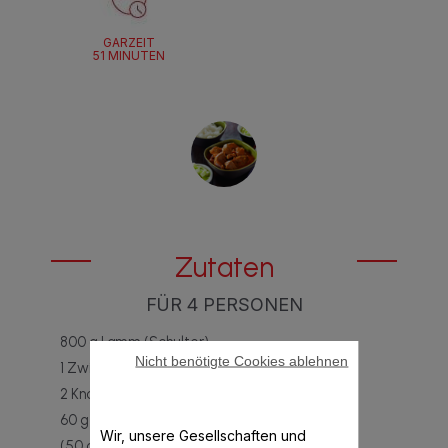
GARZEIT
51 MINUTEN
Zutaten
FÜR 4 PERSONEN
800 g Lamm (Schulter)
Nicht benötigte Cookies ablehnen
1 Zwiebel
2 Knoblauchzehen
60 g Olivenöl
Wir, unsere Gesellschaften und
(50 g) 2 EL Currypulver