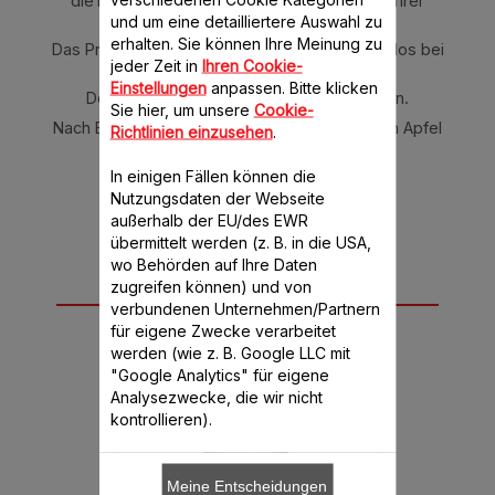
dieTomatensoße und den Fond mit dem Rührer
untermischen und salzen.
und um eine detailliertere Auswahl zu
erhalten. Sie können Ihre Meinung zu
Das Programm „Slow cook“ für 45 Min. stufenlos bei
jeder Zeit in
Ihren Cookie-
95°C einstellen.
Einstellungen
anpassen. Bitte klicken
Den Apfel schälen und in Würfel schneiden.
Sie hier, um unsere
Cookie-
Nach Ende der Garzeit mit dem geschnittenen Apfel
Richtlinien einzusehen
.
servieren.
In einigen Fällen können die
Nutzungsdaten der Webseite
außerhalb der EU/des EWR
übermittelt werden (z. B. in die USA,
wo Behörden auf Ihre Daten
zugreifen können) und von
Für dieses Rezept
verbundenen Unternehmen/Partnern
benötigen Sie
für eigene Zwecke verarbeitet
werden (wie z. B. Google LLC mit
"Google Analytics" für eigene
Analysezwecke, die wir nicht
kontrollieren).
Meine Entscheidungen