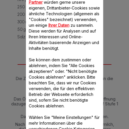
Partner
würden gerne unsere
250 ml Kokosnussmilch
eigenen, Drittanbieter-Cookies sowie
ähnliche Technologien (allgemein als
200 g Tomatensoße
"Cookies" bezeichnet) verwenden,
300 ml Hühnerbrühe
um einige
Ihrer Daten
zu sammeln.
50 g grüne Äpfel
Diese werden für Analysen und auf
Ihren Interessen und Online-
Salz
Aktivitäten basierende Anzeigen und
Inhalte benötigt.
Sie können dem zustimmen oder
Anleitung
ablehnen, indem Sie "Alle Cookies
akzeptieren" oder. "Nicht benötigte
Cookies ablehnen" anklicken. Bitte
Die Zwiebel und den Knoblauch schälen und in die
beachten Sie, dass wir nur Cookies
Küchenmaschine geben.
verwenden, die für den effektiven
10 Sek. auf Stufe 7 zerkleinern.
Betrieb der Webseite erforderlich
Das Öl und das Currypulver durch die Deckelöffnung
sind, sofern Sie nicht benötigte
dazugeben und das Programm „Slow cook“ auf Stufe 1
Cookies ablehnen.
für 5 Min. bei 120°C einstellen.
Das Lammfleisch in große Stücke schneiden.
Wählen Sie "Meine Einstellungen" für
mehr Informationen über die
Nach 5 Min. das Lammfleisch, die Kokosnussmilch,
verschiedenen Cookie Kategorien