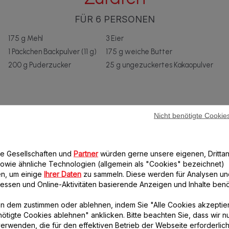
FÜR 6 PERSONEN
175 g Mehl
3 Eier
1 Päckchen Backpulver (11 g)
175 g weiche Butter
200 g Puderzucker
25 g ungezuckertes Kakaopulver
Nicht benötigte Cookie
re Gesellschaften und
Partner
würden gerne unsere eigenen, Drittan
owie ähnliche Technologien (allgemein als "Cookies" bezeichnet)
Anleitung
n, um einige
Ihrer Daten
zu sammeln. Diese werden für Analysen un
eressen und Online-Aktivitäten basierende Anzeigen und Inhalte benöt
Den Ofen auf 180°C vorheizen. Eine Kuchenform mit Butter
n dem zustimmen oder ablehnen, indem Sie "Alle Cookies akzeptie
einfetten und mit Mehl bestäuben.
nötigte Cookies ablehnen" anklicken. Bitte beachten Sie, dass wir n
Alle Zutaten bis auf das Kakaopulver in den Behälter geben.
erwenden, die für den effektiven Betrieb der Webseite erforderlich