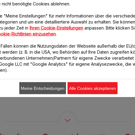
e nicht benötigte Cookies ablehnen.
Den Behälter schließen. 2 Min. 30 Sek. lang auf Stufe 4 im
Teigprogramm vermischen.
e "Meine Einstellungen" für mehr Informationen über die verschied
Die Hälfte des Teigs in die Kuchenform geben.
tegorien und um eine detailliertere Auswahl zu erhalten. Sie können
Das Kakaopulver in den Behälter geben und 30 Sek. lang auf Stuf
u jeder Zeit in
Ihren Cookie-Einstellungen
anpassen. Bitte klicken Si
3 vermischen.
okie-Richtlinien einzusehen
.
Den mit Kakaopulver vermischten Teig in die Form geben und
schnell mit einem Löffel vermischen. Ca.
n Fällen können die Nutzungsdaten der Webseite außerhalb der EU
40 Min. backen. Mit einer Messerspitze prüfen, ob der Teig fertig
lt werden (z. B. in die USA, wo Behörden auf Ihre Daten zugreifen 
gebacken ist.
verbundenen Unternehmen/Partnern für eigene Zwecke verarbeitet
. Google LLC mit "Google Analytics" für eigene Analysezwecke, die wi
Wenn der Kuchen fertig gebacken ist, ihn aus der Form nehmen
ren).
und abkühlen lassen.
Meine Entscheidungen
Alle Cookies akzeptieren