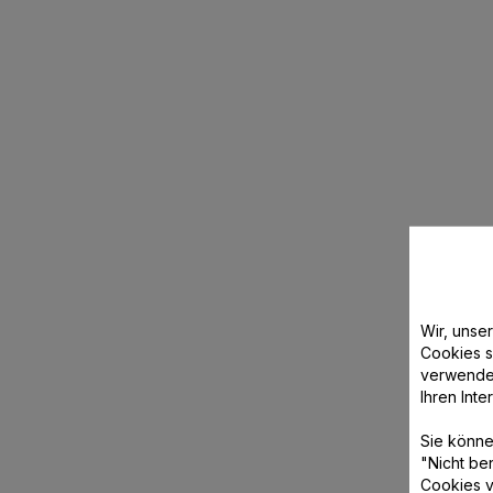
Wir, unse
Cookies s
verwende
Ihren Int
Sie könne
"Nicht be
Cookies v