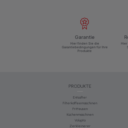
Garantie
R
Hier finden Sie die
Hier
Garantiebedingungen für Ihre
Produkte
PRODUKTE
Entsafter
Filterkaffeemaschinen
Fritteusen
Küchenmaschinen
Volupta
Zerkleinerer