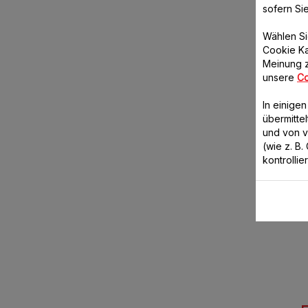
sofern Si
Wählen Si
Cookie Ka
Meinung z
unsere
Co
In einige
übermitte
und von 
(wie z. B
kontrollie