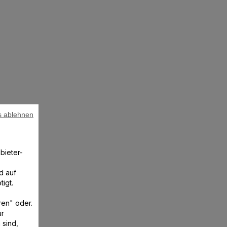
s ablehnen
bieter-
d auf
igt.
ren" oder.
ur
 sind,