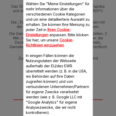
Wählen Sie "Meine Einstellungen" für
Das Öl dazugeben und mit den Zwiebeln, der Paprika
mehr Informationen über die
und dem Knoblauch auf Stufe 1 für 10 Min. bei 100°C
verschiedenen Cookie Kategorien
ohne Stöpsel anschwitzen.
und um eine detailliertere Auswahl zu
Die „Tomate Frito“-Soße und den Reis zusammen mit
erhalten. Sie können Ihre Meinung zu
der Brühe durch die Deckelöffnung dazugeben.
jeder Zeit in
Ihren Cookie-
Die Garung auf Stufe 1 für 20 Min. bei 100°C einstellen. 2
Einstellungen
anpassen. Bitte klicken
Min. vor Progammende durch den Stöpsel bzw. die
Sie hier, um unsere
Cookie-
Deckelöffnung die Miesmuscheln, Herzmuscheln,
Richtlinien einzusehen
.
Garnelen, Kaisergranate und den gehackten Tintenfisch
dazugeben.
In einigen Fällen können die
Zum Schluss Salz und Pfeffer dazugeben und
Nutzungsdaten der Webseite
servieren.
außerhalb der EU/des EWR
übermittelt werden (z. B. in die USA,
wo Behörden auf Ihre Daten
zugreifen können) und von
verbundenen Unternehmen/Partnern
für eigene Zwecke verarbeitet
werden (wie z. B. Google LLC mit
Für dieses Rezept
"Google Analytics" für eigene
benötigen Sie
Analysezwecke, die wir nicht
kontrollieren).