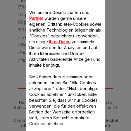
175 g gehackter Tintenfisch
Wir, unsere Gesellschaften und
40 g rote Paprika
Partner
würden gerne unsere
90 g Zwiebeln
eigenen, Drittanbieter-Cookies sowie
150 g „Tomate Frito“-Soße
ähnliche Technologien (allgemein als
"Cookies" bezeichnet) verwenden,
1 l Brühe
um einige
Ihrer Daten
zu sammeln.
1 Knoblauchzehe
Diese werden für Analysen und auf
1 Prise Salz
Ihren Interessen und Online-
Aktivitäten basierende Anzeigen und
1 Prise Pfeffer
Inhalte benötigt.
Sie können dem zustimmen oder
ablehnen, indem Sie "Alle Cookies
Anleitung
akzeptieren" oder. "Nicht benötigte
Cookies ablehnen" anklicken. Bitte
beachten Sie, dass wir nur Cookies
Die Zwiebeln, Paprika und den Knoblauch in die
verwenden, die für den effektiven
Schüssel der Küchenmaschine geben. Stufe 7 für 10
Betrieb der Webseite erforderlich
Sek. einstellen.
sind, sofern Sie nicht benötigte
Das Gefäß von der Maschine abnehmen, den Deckel
Cookies ablehnen.
öffnen und den Rühraufsatz über den Klingen
anbringen.