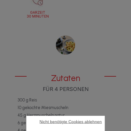
GARZEIT
30 MINUTEN
Zutaten
FÜR 4 PERSONEN
300 g Reis
10 gekochte Miesmuscheln
45 g Herzmuscheln natur
Nicht benötigte Cookies ablehnen
6 geschälte Garnelen
4 geschälte Kaisergranate