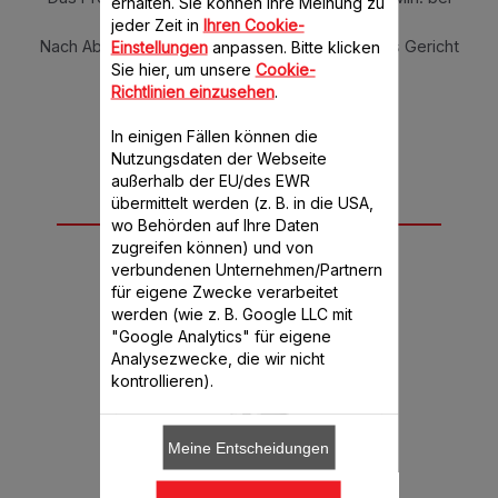
erhalten. Sie können Ihre Meinung zu
100°C einstellen.
jeder Zeit in
Ihren Cookie-
Nach Abschluss des vorigen Programms ist das Gericht
Einstellungen
anpassen. Bitte klicken
servierfertig.
Sie hier, um unsere
Cookie-
Richtlinien einzusehen
.
In einigen Fällen können die
Nutzungsdaten der Webseite
außerhalb der EU/des EWR
übermittelt werden (z. B. in die USA,
Für dieses Rezept
wo Behörden auf Ihre Daten
benötigen Sie
zugreifen können) und von
verbundenen Unternehmen/Partnern
für eigene Zwecke verarbeitet
werden (wie z. B. Google LLC mit
"Google Analytics" für eigene
Analysezwecke, die wir nicht
kontrollieren).
Meine Entscheidungen
f HF456
ClickChef HF456
ClickC