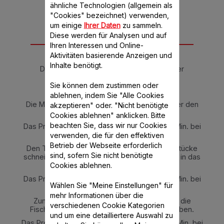
ähnliche Technologien (allgemein als
"Cookies" bezeichnet) verwenden,
um einige
Ihrer Daten
zu sammeln.
Diese werden für Analysen und auf
Anleitung
Ihren Interessen und Online-
Aktivitäten basierende Anzeigen und
Inhalte benötigt.
Die Paprika und Zwiebeln in das Gefäß der
Küchenmaschine geben.
Sie können dem zustimmen oder
Auf Stufe 7 für 10 Sek. zerkleinern.
ablehnen, indem Sie "Alle Cookies
Die Maschine öffnen und den Rühraufsatz über den
akzeptieren" oder. "Nicht benötigte
Klingen anbringen.
Cookies ablehnen" anklicken. Bitte
beachten Sie, dass wir nur Cookies
Das Programm „Slow Cook“ auf Stufe 1 für 7 Min. bei
100°C einstellen.
verwenden, die für den effektiven
Betrieb der Webseite erforderlich
Den Tintenfisch mit einem Messer in kleine Stücke
sind, sofern Sie nicht benötigte
schneiden und diese durch die Deckelöffnung in das
Cookies ablehnen.
Gefäß geben.
Das Programm „Slow Cook“ auf Stufe 1 für 7 Min. bei
Wählen Sie "Meine Einstellungen" für
100°C einstellen.
mehr Informationen über die
Zum Schluss den Reis, die Sepia-Tinte und die
verschiedenen Cookie Kategorien
Fischbrühe durch die Deckelöffnung dazugeben.
und um eine detailliertere Auswahl zu
Das Programm „Slow Cook“ auf Stufe 1 für 20 Min. bei