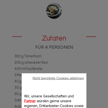
Zutaten
FÜR 4 PERSONEN
300 g Tintenfisch
200 g schwarzer Reis
400 ml Fischbrühe
3 Päckchen Sepia-Tinte
Nicht benötigte Cookies ablehnen
40 g gehackte Paprika
50 g Öl
60 g gehackte Zwiebeln
Wir, unsere Gesellschaften und
Salz und Pfeffer
Partner
würden gerne unsere
eigenen, Drittanbieter-Cookies sowie
Aioli