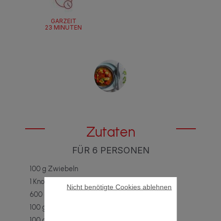
GARZEIT
23 MINUTEN
Zutaten
FÜR 6 PERSONEN
100 g Zwiebeln
1 Knoblauchzehe
Nicht benötigte Cookies ablehnen
600 g Hähnchenbrustfilet
100 g Chorizo
100 g rote Paprika