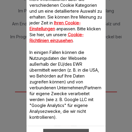
Paprikastreifen und das Öl hinzufügen.
verschiedenen Cookie Kategorien
Im Programm „Slow Cook“ bei 100°C 3 Min. lang
und um eine detailliertere Auswahl zu
goldbraun braten.
erhalten. Sie können Ihre Meinung zu
jeder Zeit in
Ihren Cookie-
Am Ende Thymian, Weißwein, Kirschtomaten, Salz und
Einstellungen
anpassen. Bitte klicken
Pfeffer dazugeben.
Sie hier, um unsere
Cookie-
Im Programm „Slow Cook“ 20 Min. lang ohne Deckel bei
Richtlinien einzusehen
.
95°C
Schmoren lassen.
In einigen Fällen können die
Nutzungsdaten der Webseite
außerhalb der EU/des EWR
übermittelt werden (z. B. in die USA,
wo Behörden auf Ihre Daten
zugreifen können) und von
verbundenen Unternehmen/Partnern
Für dieses Rezept
für eigene Zwecke verarbeitet
benötigen Sie
werden (wie z. B. Google LLC mit
"Google Analytics" für eigene
Analysezwecke, die wir nicht
kontrollieren).