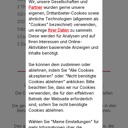
Wir, unsere Gesellschaften und
2 Thymianzweige
Partner
würden gerne unsere
eigenen, Drittanbieter-Cookies sowie
100 ml Weißwein
ähnliche Technologien (allgemein als
200 g Kirschtomaten, halbiert
"Cookies" bezeichnet) verwenden,
Salz, Pfeffer
um einige
Ihrer Daten
zu sammeln.
Diese werden für Analysen und auf
2 Esslöffel Olivenöl
Ihren Interessen und Online-
2 Zweige Petersilie
Aktivitäten basierende Anzeigen und
Inhalte benötigt.
Sie können dem zustimmen oder
ablehnen, indem Sie "Alle Cookies
Anleitung
akzeptieren" oder. "Nicht benötigte
Cookies ablehnen" anklicken. Bitte
Die Zwiebel und Knoblauchzehe schälen.
beachten Sie, dass wir nur Cookies
verwenden, die für den effektiven
Die Chorizo in Scheiben und die Paprika in Streifen
schneiden.
Betrieb der Webseite erforderlich
sind, sofern Sie nicht benötigte
Die geviertelte Zwiebel und die Knoblauchzehe in den
Cookies ablehnen.
Behälter geben. 5 Sek. lang auf Stufe 7 pürieren.
Den Misch- Rühraufsatz einsetzen.
Wählen Sie "Meine Einstellungen" für
Das gewürfelte Hähnchenbrustfilet, die Chorizo, die
mehr Informationen über die