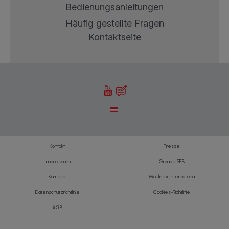
Bedienungsanleitungen
Häufig gestellte Fragen
Kontaktseite
Kontakt
Presse
Impressum
Groupe SEB
Karriere
Moulinex International
Datenschutzrichtlinie
Cookies-Richtlinie
AGB